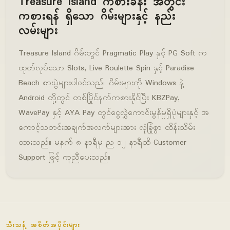
Treasure Island ကစားခန်း အတွင်း
ကစားရန် ရှိသော ဂိမ်းများနှင့် နည်း
လမ်းများ
Treasure Island ဂိမ်းတွင် Pragmatic Play နှင့် PG Soft က
ထုတ်လုပ်သော Slots, Live Roulette Spin နှင့် Paradise
Beach စားပွဲများပါဝင်သည်။ ဂိမ်းများကို Windows နဲ့
Android တို့တွင် တစ်ပြိုင်နက်ကစားနိုင်ပြီး KBZPay,
WavePay နှင့် AYA Pay တွင်ငွေလွှဲကောင်းမွန်မှုရှိပုံများနှင့် အ
ကောင့်သတင်းအချက်အလက်များအား လုံခြုံစွာ ထိန်းသိမ်း
ထားသည်။ မနက် ၈ နာရီမှ ည ၁၂ နာရီထိ Customer
Support ဖြင့် ကူညီပေးသည်။
သီးသန့် အစိတ်အပိုင်းများ