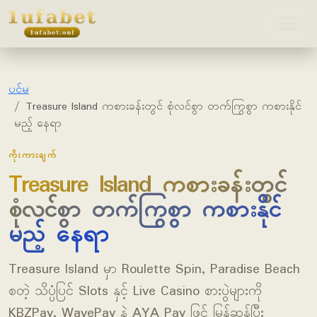
1ufabet
ပင်မ
Treasure Island ကစားခန်းတွင် စုံလင်စွာ တက်ကြွစွာ ကစားနိုင်
မည့် နေရာ
ကိုးကားချက်
Treasure Island ကစားခန်းတွင်
စုံလင်စွာ တက်ကြွစွာ ကစားနိုင်
မည့် နေရာ
Treasure Island မှာ Roulette Spin, Paradise Beach
စတဲ့ သိပ္ပံပြင် Slots နှင့် Live Casino စားပွဲများကို
KBZPay, WavePay နဲ့ AYA Pay ဖြင့် မြန်ဆန်ပြီး