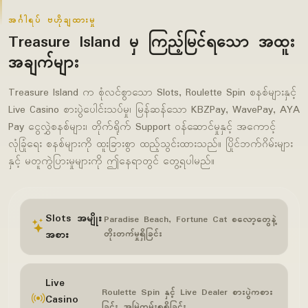
အင်္ဂါရပ် ဗဟိုချထားမှု
Treasure Island မှ ကြည့်မြင်ရသော အထူး
အချက်များ
Treasure Island က စုံလင်စွာသော Slots, Roulette Spin စနစ်များနှင့်
Live Casino စားပွဲပေါင်းသပ်မှု၊ မြန်ဆန်သော KBZPay, WavePay, AYA
Pay ငွေလွှဲစနစ်များ၊ တိုက်ရိုက် Support ဝန်ဆောင်မှုနှင့် အကောင့်
လုံခြုံရေး စနစ်များကို ထူးခြားစွာ ထည့်သွင်းထားသည်။ ပြိုင်ဘက်ဂိမ်းများ
နှင့် မတူကွဲပြားမှုများကို ဤနေရာတွင် တွေ့ရပါမည်။
Slots အမျိုး
Paradise Beach, Fortune Cat စလော့တွေနဲ့
အစား
တိုးတက်မှုရှိခြင်း
Live
Roulette Spin နှင့် Live Dealer စားပွဲကစား
Casino
ခြင်း အမြဲတမ်းရရှိခြင်း