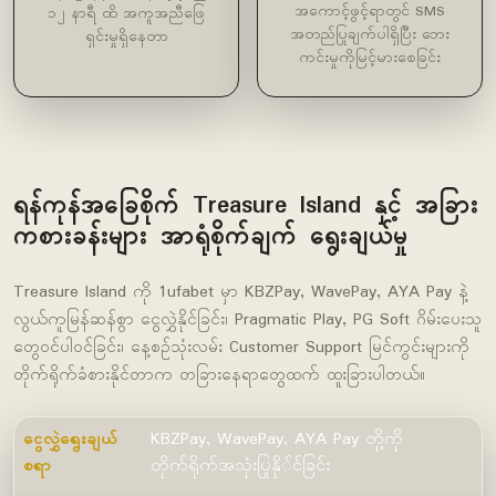
အကောင့်ဖွင့်ရာတွင် SMS
၁၂ နာရီ ထိ အကူအညီဖြေ
အတည်ပြုချက်ပါရှိပြီး ဘေး
ရှင်းမှုရှိနေတာ
ကင်းမှုကိုမြင့်မားစေခြင်း
ရန်ကုန်အခြေစိုက် Treasure Island နှင့် အခြား
ကစားခန်းများ အာရုံစိုက်ချက် ရွေးချယ်မှု
Treasure Island ကို 1ufabet မှာ KBZPay, WavePay, AYA Pay နဲ့
လွယ်ကူမြန်ဆန်စွာ ငွေလွှဲနိုင်ခြင်း၊ Pragmatic Play, PG Soft ဂိမ်းပေးသူ
တွေ၀င်ပါဝင်ခြင်း၊ နေ့စဉ်သုံးလမ်း Customer Support မြင်ကွင်းများကို
တိုက်ရိုက်ခံစားနိုင်တာက တခြားနေရာတွေထက် ထူးခြားပါတယ်။
ငွေလွှဲရွေးချယ်
KBZPay, WavePay, AYA Pay တို့ကို
စရာ
တိုက်ရိုက်အသုံးပြုနို်င်ခြင်း