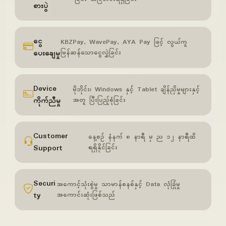
စားပွဲ
ငွေ
KBZPay, WavePay, AYA Pay ဖြင့် လွယ်ကူ
ပေးချေမှု
မြန်ဆန်သောငွေလွှဲခြင်း
Device
မိုဘိုင်း၊ Windows နှင့် Tablet ချိန်ညှိမှုများနှင့်
ကိုက်ညီမှု
အတူ ပြီးပြည့်စုံခြင်း
Customer
နေ့စဉ် နံနက် ၈ နာရီ မှ ည ၁၂ နာရီထိ
Support
ရရှိနိုင်ခြင်း
Securi
အကောင့်သုံးစွဲမှု သာမာန်စနစ်နှင့် Data လုံခြုံမှု
ty
အကောင်းဆုံးဖြစ်သည်