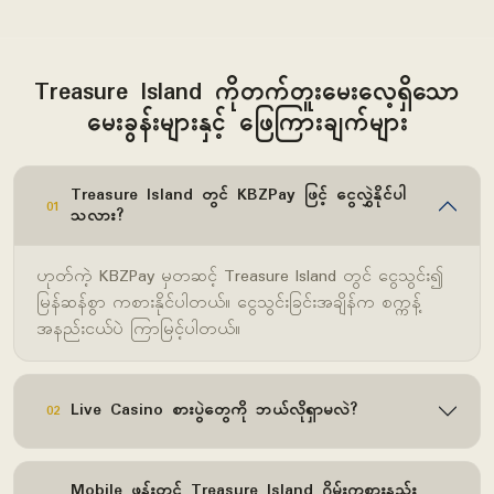
Treasure Island ကိုတက်တူးမေးလေ့ရှိသော
မေးခွန်းများနှင့် ဖြေကြားချက်များ
Treasure Island တွင် KBZPay ဖြင့် ငွေလွှဲနိုင်ပါ
01
သလား?
ဟုတ်ကဲ့ KBZPay မှတဆင့် Treasure Island တွင် ငွေသွင်း၍
မြန်ဆန်စွာ ကစားနိုင်ပါတယ်။ ငွေသွင်းခြင်းအချိန်က စက္ကန့်
အနည်းငယ်ပဲ ကြာမြင့်ပါတယ်။
Live Casino စားပွဲတွေကို ဘယ်လိုရှာမလဲ?
02
Mobile ဖုန်းတွင် Treasure Island ဂိမ်းကစားနည်း