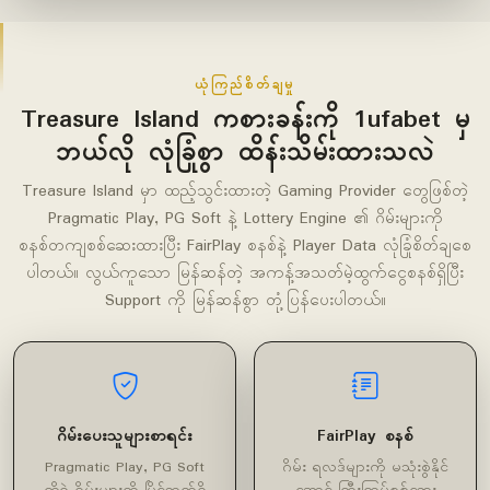
ယုံကြည်စိတ်ချမှု
Treasure Island ကစားခန်းကို 1ufabet မှ
ဘယ်လို လုံခြုံစွာ ထိန်းသိမ်းထားသလဲ
Treasure Island မှာ ထည့်သွင်းထားတဲ့ Gaming Provider တွေဖြစ်တဲ့
Pragmatic Play, PG Soft နဲ့ Lottery Engine ၏ ဂိမ်းများကို
စနစ်တကျစစ်ဆေးထားပြီး FairPlay စနစ်နဲ့ Player Data လုံခြုံစိတ်ချစေ
ပါတယ်။ လွယ်ကူသော မြန်ဆန်တဲ့ အကန့်အသတ်မဲ့ထွက်ငွေစနစ်ရှိပြီး
Support ကို မြန်ဆန်စွာ တုံ့ပြန်ပေးပါတယ်။
ဂိမ်းပေးသူများစာရင်း
FairPlay စနစ်
Pragmatic Play, PG Soft
ဂိမ်း ရလဒ်များကို မသုံးစွဲနိုင်