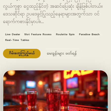
လွယ်ကူစွာ ငွေထည့်နိုင်တဲ့ အဆင်ပြေဆုံး ချိန်ဖြစ်ပါတယ်။
ဒေသဆိုင်ရာ ဥပဒေခွင့်ပြုသည့်နေရာများအတွက်သာ ဝင်
ရောက်ကစားနိုင်မှာပါ။…
Live Dealer
Slot Feature Rooms
Roulette Spin
Paradise Beach
Real-Time Tables
ဂိမ်းတွေကြည့်မယ်
မေးခွန်းများ ဖတ်ရန်