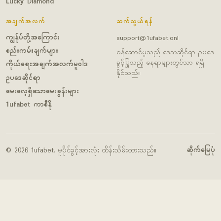
Lucky Diamond
အချက်အလက်
ဆက်သွယ်ရန်
ကျွန်ုပ်တို့အကြောင်း
support@1ufabet.onl
စည်းကမ်းချက်များ
ဝန်ဆောင်မှုသည် ဒေသဆိုင်ရာ ဥပဒေ
ခွင့်ပြုသည့် နေရာများတွင်သာ ရရှိ
ကိုယ်ရေးအချက်အလက်မူဝါဒ
နိုင်သည်။
ဥပဒေဆိုင်ရာ
မေးလေ့ရှိသောမေးခွန်းများ
1ufabet ကာစီနို
ဆိုက်မြေပုံ
© 2026 1ufabet. မူပိုင်ခွင့်အားလုံး ထိန်းသိမ်းထားသည်။