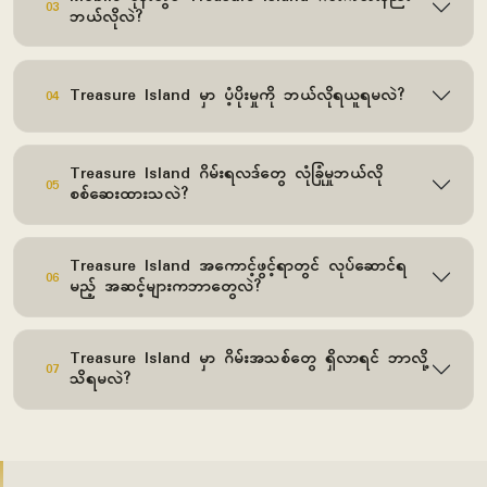
03
ဘယ်လိုလဲ?
Treasure Island မှာ ပံ့ပိုးမှုကို ဘယ်လိုရယူရမလဲ?
04
Treasure Island ဂိမ်းရလဒ်တွေ လုံခြုံမှုဘယ်လို
05
စစ်ဆေးထားသလဲ?
Treasure Island အကောင့်ဖွင့်ရာတွင် လုပ်ဆောင်ရ
06
မည့် အဆင့်များကဘာတွေလဲ?
Treasure Island မှာ ဂိမ်းအသစ်တွေ ရှိလာရင် ဘာလို့
07
သိရမလဲ?