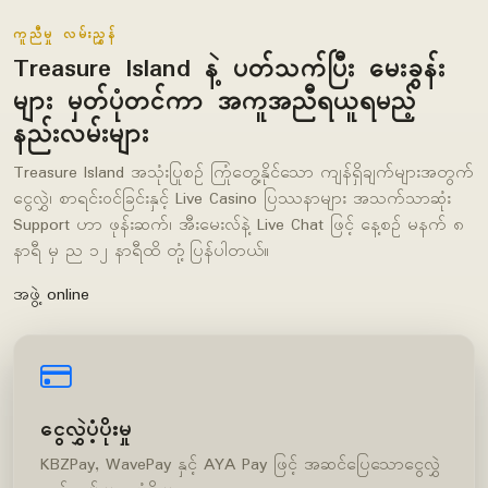
ကူညီမှု လမ်းညွှန်
Treasure Island နဲ့ ပတ်သက်ပြီး မေးခွန်း
များ မှတ်ပုံတင်ကာ အကူအညီရယူရမည့်
နည်းလမ်းများ
Treasure Island အသုံးပြုစဉ် ကြုံတွေ့နိုင်သော ကျန်ရှိချက်များအတွက်
ငွေလွှဲ၊ စာရင်းဝင်ခြင်းနှင့် Live Casino ပြဿနာများ အသက်သာဆုံး
Support ဟာ ဖုန်းဆက်၊ အီးမေးလ်နဲ့ Live Chat ဖြင့် နေ့စဉ် မနက် ၈
နာရီ မှ ည ၁၂ နာရီထိ တုံ့ပြန်ပါတယ်။
အဖွဲ့ online
ငွေလွှဲပံ့ပိုးမှု
KBZPay, WavePay နှင့် AYA Pay ဖြင့် အဆင်ပြေသောငွေလွှဲ