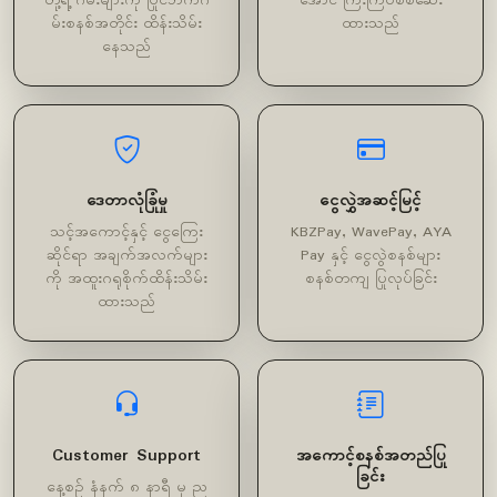
တို့ရဲ့ ဂိမ်းများကို ပြိုင်ဘက်ဂိ
အောင် ကြီးကြပ်စစ်ဆေး
မ်းစနစ်အတိုင်း ထိန်းသိမ်း
ထားသည်
နေသည်
ဒေတာလုံခြုံမှု
ငွေလွှဲအဆင့်မြင့်
သင့်အကောင့်နှင့် ငွေကြေး
KBZPay, WavePay, AYA
ဆိုင်ရာ အချက်အလက်များ
Pay နှင့် ငွေလွဲစနစ်များ
ကို အထူးဂရုစိုက်ထိန်းသိမ်း
စနစ်တကျ ပြုလုပ်ခြင်း
ထားသည်
Customer Support
အကောင့်စနစ်အတည်ပြု
ခြင်း
နေ့စဉ် နံနက် ၈ နာရီ မှ ည