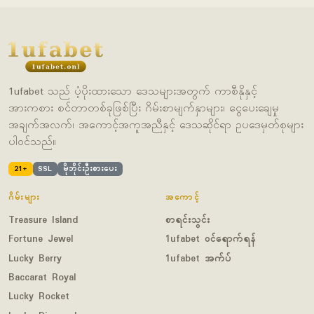
1ufabet သည် ပံ့ပိုးထားသော ဒေသများအတွက် ကာစီနိုနှင့်
အားကစား စင်တာတစ်ခုဖြစ်ပြီး ဂိမ်းစာမျက်နှာများ၊ ငွေပေးချေမှု
အချက်အလက်၊ အကောင့်အကူအညီနှင့် ဒေသဆိုင်ရာ ဥပဒေမှတ်စုများ
ပါဝင်သည်။
21+
SSL
မိုဘိုင်းဦးစားပေး
ဂိမ်းများ
အကောင့်
Treasure Island
စာရင်းသွင်း
Fortune Jewel
1ufabet ဝင်ရောက်ရန်
Lucky Berry
1ufabet အက်ပ်
Baccarat Royal
Lucky Rocket