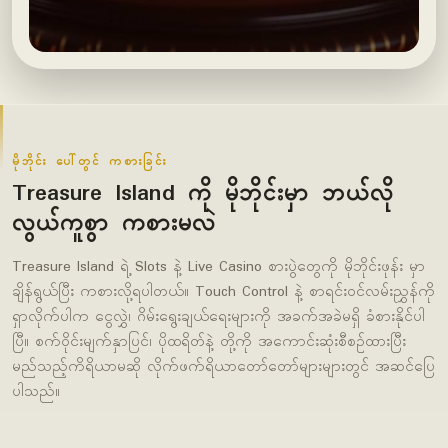
မိုဘိုင်း ပေါ်တွင် ကစားခြင်း
Treasure Island ကို မိုဘိုင်းမှာ ဘယ်လို
လွယ်ကူစွာ ကစားမလဲ
Treasure Island ရဲ့ Slots နဲ့ Live Casino စားပွဲတွေကို မိုဘိုင်းဖုန်း မှာ
ချိန်ရွယ်ပြီး ကစားလို့ရပါတယ်။ Touch Control နဲ့ စာရင်းဝင်လမ်းညွှန်ကို
ရှာလိုက်ပါက ငွေလွှဲ၊ ဂိမ်းရွေးချယ်ရေးများကို အခက်အခဲမရှိ ခံစားနိုင်ပါ
ပြီ။ စက်ဝိုင်းမျက်နှာပြင်၊ ပိုထရိတ်နဲ့ တို့ကို အကောင်းဆုံးစီစဉ်ထားပြီး
မည်သည့်ကိရိယာမဆို လိုက်ဖက်ရိယာတော်တော်များများတွင် အဆင်ပြေ
ပါသည်။