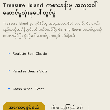
Treasure Island ကစားခန်းမှ အထူးခေါ်
ဆောင်မှုသုံးခုပေါ်လွင်မှု
Treasure Island မှာ ရရှိနိုင်တဲ့ အထူးအသေးစိတ် လေးဦး ရှိပါတယ်။
မည်သည့်အချိန်တွင်မဆို မှတ်ပုံတင်ပြီး Gaming Room အသစ်များကို
လေ့လာနိုင်ပြီး ပွဲစဥ်ခေါ်ဆောင်မှုများတွင် ဝင်ပါ့မယ်။
Roulette Spin Classic
Paradise Beach Slots
Crash Wheel Event
အကောင့်ဖွင့်မယ်
ဂိမ်းတွေကြည့်မယ်