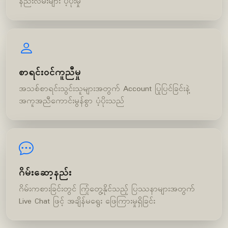
နည်းလမ်းများ ပံ့ပိုးမှု
စာရင်းဝင်ကူညီမှု
အသစ်စာရင်းသွင်းသူများအတွက် Account ပြုပြင်ခြင်းနဲ့
အကူအညီကောင်းမွန်စွာ ပံ့ပိုးသည်
ဂိမ်းဆော့နည်း
ဂိမ်းကစားခြင်းတွင် ကြုံတွေ့နိုင်သည့် ပြဿနာများအတွက်
Live Chat ဖြင့် အချိန်မရွေး ဖြေကြားမှုရှိခြင်း