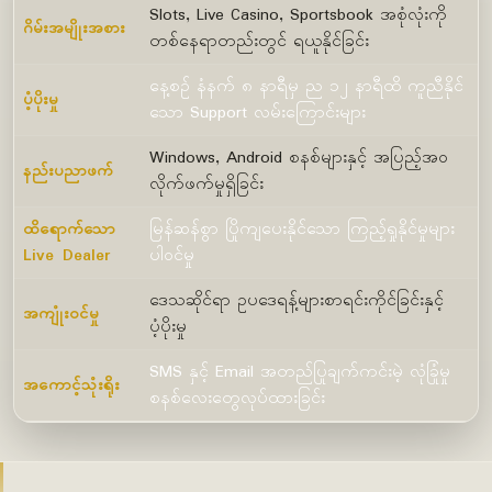
Slots, Live Casino, Sportsbook အစုံလုံးကို
ဂိမ်းအမျိုးအစား
တစ်နေရာတည်းတွင် ရယူနိုင်ခြင်း
နေ့စဉ် နံနက် ၈ နာရီမှ ည ၁၂ နာရီထိ ကူညီနိုင်
ပံ့ပိုးမှု
သော Support လမ်းကြောင်းများ
Windows, Android စနစ်များနှင့် အပြည့်အဝ
နည်းပညာဖက်
လိုက်ဖက်မှုရှိခြင်း
ထိရောက်သော
မြန်ဆန်စွာ ပြိုကျပေးနိုင်သော ကြည့်ရှုနိုင်မှုများ
Live Dealer
ပါဝင်မှု
ဒေသဆိုင်ရာ ဥပဒေရန့်များစာရင်းကိုင်ခြင်းနှင့်
အကျုံးဝင်မှု
ပံ့ပိုးမှု
SMS နှင့် Email အတည်ပြုချက်ကင်းမဲ့ လုံခြုံမှု
အကောင့်သုံးရိုး
စနစ်လေးတွေလုပ်ထားခြင်း