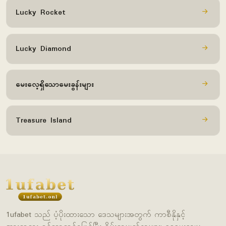
Lucky Rocket
Lucky Diamond
မေးလေ့ရှိသောမေးခွန်းများ
Treasure Island
1ufabet သည် ပံ့ပိုးထားသော ဒေသများအတွက် ကာစီနိုနှင့်