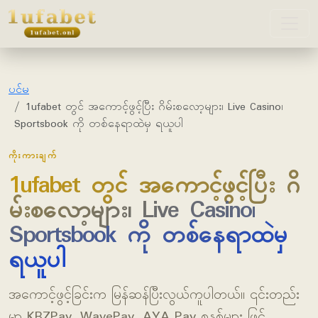
1ufabet
ပင်မ
1ufabet တွင် အကောင့်ဖွင့်ပြီး ဂိမ်းစလော့များ၊ Live Casino၊
Sportsbook ကို တစ်နေရာထဲမှ ရယူပါ
ကိုးကားချက်
1ufabet တွင် အကောင့်ဖွင့်ပြီး ဂိ
မ်းစလော့များ၊ Live Casino၊
Sportsbook ကို တစ်နေရာထဲမှ
ရယူပါ
အကောင့်ဖွင့်ခြင်းက မြန်ဆန်ပြီးလွယ်ကူပါတယ်။ ၎င်းတည်း
မှာ KBZPay, WavePay, AYA Pay စနစ်များ ဖြင့်