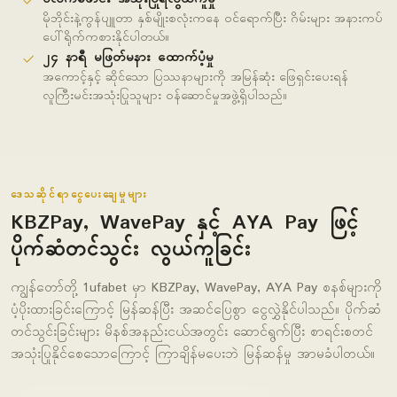
မိုဘိုင်းနဲ့ကွန်ပျူတာ နှစ်မျိုးစလုံးကနေ ဝင်ရောက်ပြီး ဂိမ်းများ အနားကပ်
ပေါ်ရိုက်ကစားနိုင်ပါတယ်။
၂၄ နာရီ မဖြတ်မနား ထောက်ပံ့မှု
အကောင့်နှင့် ဆိုင်သော ပြဿနာများကို အမြန်ဆုံး ဖြေရှင်းပေးရန်
လူကြီးမင်းအသုံးပြုသူများ ဝန်ဆောင်မှုအဖွဲ့ရှိပါသည်။
ဒေသဆိုင်ရာငွေပေးချေမှုများ
KBZPay, WavePay နှင့် AYA Pay ဖြင့်
ပိုက်ဆံတင်သွင်း လွယ်ကူခြင်း
ကျွန်တော်တို့ 1ufabet မှာ KBZPay, WavePay, AYA Pay စနစ်များကို
ပံ့ပိုးထားခြင်းကြောင့် မြန်ဆန်ပြီး အဆင်ပြေစွာ ငွေလွှဲနိုင်ပါသည်။ ပိုက်ဆံ
တင်သွင်းခြင်းများ မိနစ်အနည်းငယ်အတွင်း ဆောင်ရွက်ပြီး စာရင်းစတင်
အသုံးပြုနိုင်စေသောကြောင့် ကြာချိန်မပေးဘဲ မြန်ဆန်မှု အာမခံပါတယ်။