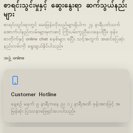
စာရင်းသွင်းမှုနှင့် ဆွေးနွေးရာ ဆက်သွယ်နည်း
များ
စာရင်းသွင်းရာတွင် မေးမြန်းလိုသည်များရှိပါက ၂၄ နာရီပတ်သက်
အောက်ပါနည်းလမ်းများမှတဆင့် ကြိုးပမ်းကူညီပေးနေပါပြီ။ ဖုန်း၊
စာတိုက်နှင့် online chat စနစ်များ စပြီး သင့်အတွက် အဆင်ပြေဆုံး
နည်းလမ်းကို ရွေးချယ်နိုင်ပါသည်။
အဖွဲ့ online
Customer Hotline
နေ့စဉ် မနက် ၉ နာရီကနေ ည ၁၂ နာရီအထိ ဖုန်းအားဖြင့် အ
မြန်ဆုံး ပြဿနာဖြေရှင်းပေးပါသည်။