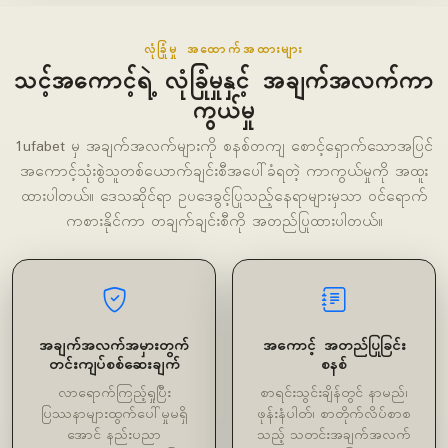
လုံခြုံမှု အထောက်အထားများ
သင့်အကောင့်ရဲ့ လုံခြုံမှုနှင့် အချက်အလက်ကာ
ကွယ်မှု
1ufabet မှ အချက်အလက်များကို စနစ်တကျ စောင့်ရှောက်သောအပြင်
အကောင့်သုံးစွဲသူတစ်ယောက်ချင်းစီအပေါ်ခံရတဲ့ ကာကွယ်မှုကို အထူး
ထားပါတယ်။ ဒေသဆိုင်ရာ ဥပဒေခွင့်ပြုသည့်နေရာများမှသာ ဝင်ရောက်
ကစားနိုင်ကာ တချက်ချင်းစီကို အတည်ပြုထားပါတယ်။
အချက်အလက်အမှားတွက်
အကောင့် အတည်ပြုခြင်း
တင်းကျပ်စစ်ဆေးချက်
စနစ်
လာရောက်ကြည့်ရှုပြီး
စာရင်းသွင်းချိန်တွင် နာမည်၊
ပြဿနာများထွက်ပေါ်မှုမရှိ
ဖုန်းနံပါတ်၊ စာတိုက်လိပ်စာစ
အောင် နည်းပညာ
သည့် သတင်းအချက်အလက်