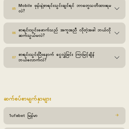
Mobile ဖုန်းနဲ့စာရင်းသွင်းချင်ရင် ဘာတွေသတိထားရမ
05
လဲ?
စာရင်းသွင်းဖောက်သည် အကူအညီ လိုတဲ့အခါ ဘယ်လို
06
ဆက်သွယ်မလဲ?
စာရင်းသွင်းပြီးနောက် ငွေလွှဲခြင်း ကြာမြင့်ချိန်
07
ဘယ်လောက်လဲ?
ဆက်စပ်စာမျက်နှာများ
1ufabet မြန်မာ