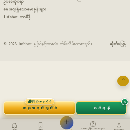
ဥပဒေဆိုင်ရာ
မေးလေ့ရှိသောမေးခွန်းများ
1ufabet ကာစီနို
ဆိုက်မြေပုံ
© 2026 1ufabet. မူပိုင်ခွင့်အားလုံး ထိန်းသိမ်းထားသည်။
🎁
×
ကြိုဆိုဘောနပ်စ်
ယခုစာရင်းသွင်းပါ
ဝင်ရန်
မေးလေ့ရှိသောမေးခွန်း
ပင်မ
App
Account