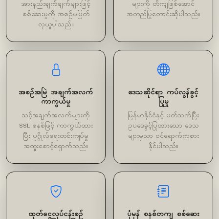
အားနည်းချက်ချက်များဖြင့်
များကို တိကျဖြစ်အောင်
စစ်ဆေးမှုကို အစဉ်မပြတ်
အတည်ပြုတောင်းဆိုပါသည်။
လုယူပါသည်။
အစဉ်အမြဲ အချက်အလက်
ဒေသဆိုင်ရာ ကပ်လွန်ခွင့်
ကာကွယ်မှု
ပြုမှု
သင့်အချက်အလက်များကို
မြန်မာနိုင်ငံနှင့် ပတ်သက်ပြီး
SSL စနစ်ဖြင့် ကာကွယ်ထား
ဥပဒေခွင့်ပြုထားသော ဒေသ
ပြီး ပုဂ္ဂိုလ်ရေးတင်းကျပ်မှု
များမှသာ ဝင်ရောက်ကစား
အထူးစောင့်ရှောက်သည်။
နိုင်ပါသည်။
ထုတ်ငွေလုပ်ငန်းစဉ်
ပုံမှန် စနစ်တကျ စစ်ဆေး