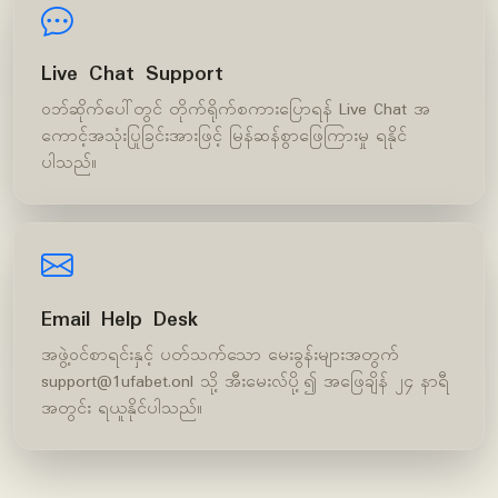
Live Chat Support
ဝဘ်ဆိုက်ပေါ်တွင် တိုက်ရိုက်စကားပြောရန် Live Chat အ
ကောင့်အသုံးပြုခြင်းအားဖြင့် မြန်ဆန်စွာဖြေကြားမှု ရနိုင်
ပါသည်။
Email Help Desk
အဖွဲ့ဝင်စာရင်းနှင့် ပတ်သက်သော မေးခွန်းများအတွက်
support@1ufabet.onl
သို့ အီးမေးလ်ပို့၍ အဖြေချိန် ၂၄ နာရီ
အတွင်း ရယူနိုင်ပါသည်။