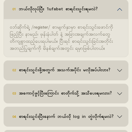
ဘယ်လိုလုပ်ပြီး 1ufabet စာရင်းသွင်းရမလဲ?
01
ဝဘ်ဆိုက်ရဲ့ /register/ စာမျက်နှာမှာ စာရင်းသွင်းဖောင်ကို
ဖြည့်ပြီး နာမည်၊ ဖုန်းနံပါတ် နဲ့ အခြားအချက်အလက်တွေ
တိကျစွာထည့်ပေးရပါမယ်။ ပြီးရင် စာရင်းသွင်းခြင်းအတိုင်း
အတည်ပြုချက်ကို မိနစ်ချက်အတွင်း ရမှာဖြစ်ပါတယ်။
စာရင်းသွင်းဖို့အတွက် အသက်အပိုင်း မလိုအပ်ပါလား?
02
အကောင့်ဖွင့်ပြီးကြောင်း စာတိုက်သို့ အသိပေးရမလား?
03
စာရင်းသွင်းပြီးနောက် ဘယ်လို log in တွဲလိုက်ရမလဲ?
04