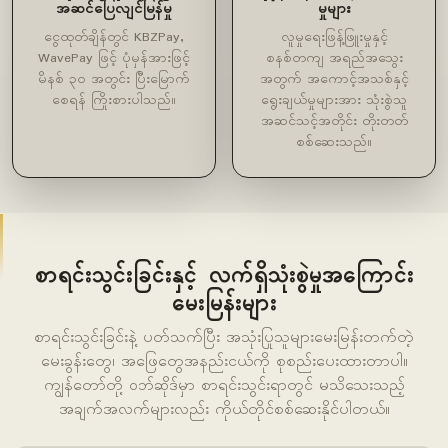
အဆင်ပြေလျင်မြန်မှု
မှုများ
ငွေထုတ်ချိန်တွင် KBZPay,
လူမှုရေးဖြန့်ဖြူးမှုနှင့်
WavePay ဖြင့် ပုံမှန်အားဖြင့်
စနစ်တကျ အရည်အသွေး
မိနစ် ၃၀ အတွင်း ပြီးမြောက်
အတွက် အကောင့်အသစ်နှင့်
စေရန် ကြိုးစားပါသည်။
ရွေးချယ်မှုများအား သုံးစွဲသူ
အဆင်သင့်အတိုင်း တိုးတတ်
စစ်ဆေးသည်။
စာရင်းသွင်းခြင်းနှင့် လက်ရှိသုံးစွဲမှုအကြောင်း
မေးမြန်းများ
စာရင်းသွင်းခြင်းနဲ့ ပတ်သက်ပြီး အသုံးပြုသူများမေးမြန်းတက်တဲ့
မေးခွန်းတွေ၊ အဖြေတွေအနည်းငယ်ကို စုစည်းပေးထားတာပါ။
ကျွန်တော်တို့ ဝဘ်ဆိုဒ်မှာ စာရင်းသွင်းရာတွင် မသိသေးသည့်
အချက်အလက်များလည်း ကိုယ်တိုင်စစ်ဆေးနိုင်ပါတယ်။