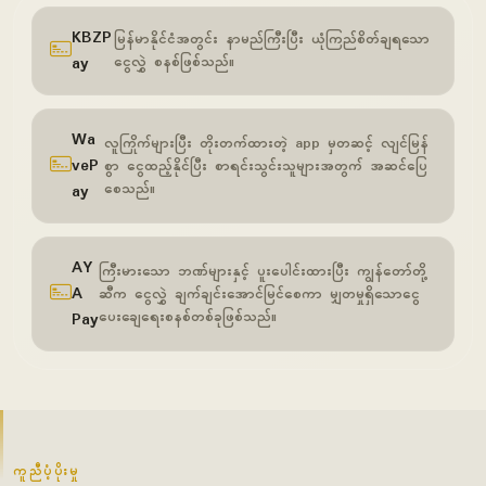
KBZP
မြန်မာနိုင်ငံအတွင်း နာမည်ကြီးပြီး ယုံကြည်စိတ်ချရသော
ay
ငွေလွှဲ စနစ်ဖြစ်သည်။
Wa
လူကြိုက်များပြီး တိုးတက်ထားတဲ့ app မှတဆင့် လျင်မြန်
veP
စွာ ငွေထည့်နိုင်ပြီး စာရင်းသွင်းသူများအတွက် အဆင်ပြေ
စေသည်။
ay
AY
ကြီးမားသော ဘဏ်များနှင့် ပူးပေါင်းထားပြီး ကျွန်တော်တို့
A
ဆီက ငွေလွှဲ ချက်ချင်းအောင်မြင်စေကာ မျှတမှုရှိသောငွေ
ပေးချေရေးစနစ်တစ်ခုဖြစ်သည်။
Pay
ကူညီပံ့ပိုးမှု