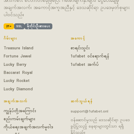
အားကစား စင်တာတစ်ခုဖြစ်ပြီး ဂိမ်းစာမျက်နှာများ၊ ငွေပေးချေမှု
အချက်အလက်၊ အကောင့်အကူအညီနှင့် ဒေသဆိုင်ရာ ဥပဒေမှတ်စုများ
ပါဝင်သည်။
21+
SSL
မိုဘိုင်းဦးစားပေး
ဂိမ်းများ
အကောင့်
Treasure Island
စာရင်းသွင်း
Fortune Jewel
1ufabet ဝင်ရောက်ရန်
Lucky Berry
1ufabet အက်ပ်
Baccarat Royal
Lucky Rocket
Lucky Diamond
အချက်အလက်
ဆက်သွယ်ရန်
ကျွန်ုပ်တို့အကြောင်း
support@1ufabet.onl
စည်းကမ်းချက်များ
ဝန်ဆောင်မှုသည် ဒေသဆိုင်ရာ ဥပဒေ
ခွင့်ပြုသည့် နေရာများတွင်သာ ရရှိ
ကိုယ်ရေးအချက်အလက်မူဝါဒ
နိုင်သည်။