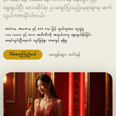
ရွေးချယ်ပြီး ဒေသဆိုင်ရာ ဥပဒေခွင့်ပြုသည့်နေရာများမှ ဆက်
သွယ်ကစားနိုင်ပါတယ်။
KBZPay, WavePay နှင့် AYA Pay ဖြင့် လွယ်ကူသော ငွေလွှဲမှု
Live Casino နှင့် Slots အသီးသီးကို အလွယ်တကူ ရွေးချယ်နိုင်ခြင်း
စာရင်းသွင်းပြီးနောက် လျင်မြန်စွာ ကစားခွင့် ရရှိမှု
ဂိမ်းတွေကြည့်မယ်
မေးခွန်းများ ဖတ်ရန်