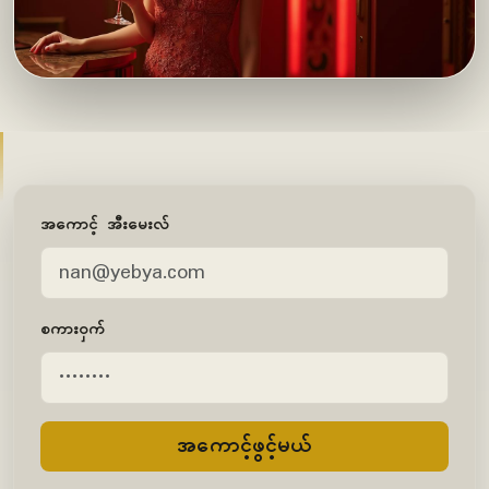
အကောင့် အီးမေးလ်
စကားဝှက်
အကောင့်ဖွင့်မယ်