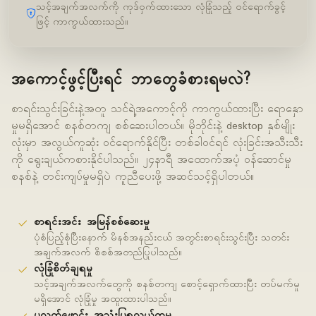
သင့်အချက်အလက်ကို ကုဒ်ဝှက်ထားသော လုံခြုံသည့် ဝင်ရောက်ခွင့်
ဖြင့် ကာကွယ်ထားသည်။
အကောင့်ဖွင့်ပြီးရင် ဘာတွေခံစားရမလဲ?
စာရင်းသွင်းခြင်းနဲ့အတူ သင်ရဲ့အကောင့်ကို ကာကွယ်ထားပြီး ရောနှော
မှုမရှိအောင် စနစ်တကျ စစ်ဆေးပါတယ်။ မိုဘိုင်းနဲ့ desktop နှစ်မျိုး
လုံးမှာ အလွယ်ကူဆုံး ဝင်ရောက်နိုင်ပြီး တစ်ခါဝင်ရင် လုံးခြင်းအသီးသီး
ကို ရွေးချယ်ကစားနိုင်ပါသည်။ ၂၄နာရီ အထောက်အပံ့ ဝန်ဆောင်မှု
စနစ်နဲ့ တင်းကျပ်မှုမရှိပဲ ကူညီပေးဖို့ အဆင်သင့်ရှိပါတယ်။
စာရင်းအင်း အမြန်စစ်ဆေးမှု
ပုံစံပြည့်စုံပြီးနောက် မိနစ်အနည်းငယ် အတွင်းစာရင်းသွင်းပြီး သတင်း
အချက်အလက် စိစစ်အတည်ပြုပါသည်။
လုံခြုံစိတ်ချရမှု
သင့်အချက်အလက်တွေကို စနစ်တကျ စောင့်ရှောက်ထားပြီး တပ်မက်မှု
မရှိအောင် လုံခြုံမှု အထူးထားပါသည်။
ပလက်ဖောင်း အသုံးပြုရလွယ်ကူမှု